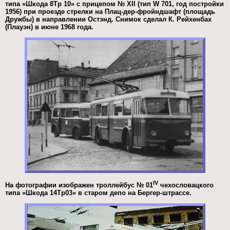
типа «Шкода 8Тр 10» с прицепом № XII (тип W 701, год постройки
1956) при проезде стрелки на Плац-дер-фройндшафт (площадь
Дружбы) в направлении Остэнд. Снимок сделал К. Рейхенбах
(Плауэн) в июне 1968 года.
IV
На фотографии изображен троллейбус № 01
чехословацкого
типа «Шкода 14Тр03» в старом депо на Бергер-штрассе.