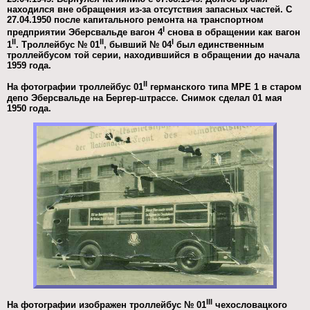
находился вне обращения из-за отсутствия запасных частей. С
27.04.1950 после капитального ремонта на транспортном
I
предприятии Эберсвальде вагон 4
снова в обращении как вагон
II
II
I
1
. Троллейбус № 01
, бывший № 04
был единственным
троллейбусом той серии, находившийся в обращении до начала
1959 года.
II
На фотографии троллейбус 01
германского типа MPE 1 в старом
депо Эберсвальде на Бергер-штрассе. Снимок сделал 01 мая
1950 года.
III
На фотографии изображен троллейбус № 01
чехословацкого