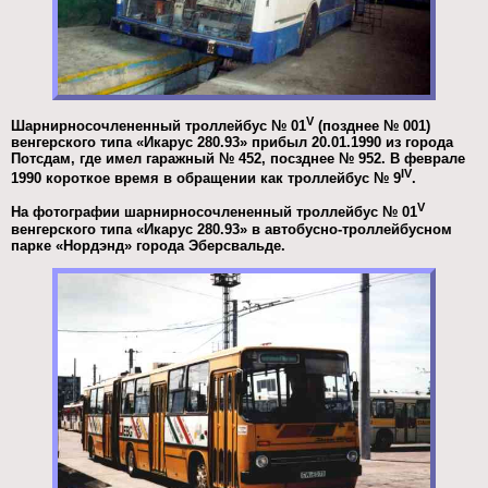
V
Шарнирносочлененный троллейбус № 01
(позднее № 001)
венгерского типа «Икарус 280.93» прибыл 20.01.1990 из города
Потсдам, где имел гаражный № 452, посзднее № 952. В феврале
IV
1990 короткое время в обращении как троллейбус № 9
.
V
На фотографии шарнирносочлененный троллейбус № 01
венгерского типа «Икарус 280.93» в автобусно-троллейбусном
парке «Нордэнд» города Эберсвальде.