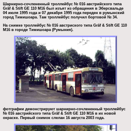
Шарнирно-сочлененный троллейбус № 016 австрийского типа
Gräf & Stift GE 110 M16 был изъят из обращения в Эберсвальде
04 июля 1995 года и 07 декабря 1995 года переден в румынский
город Тимишоара. Там троллейбус получил бортовой № 34.
На снимке троллейбус № 016 австриского типа Gräf & Stift GE 110
M16 в городе Тимишоара (Румыния).
фотграфии демонстрируют шарнирно-сочлененный троллейбус
№ 016 австрийского типа Gräf & Stift GE 110 M16 в их новой
окраске. Первый снимок слелан 16 августа 2003 года.