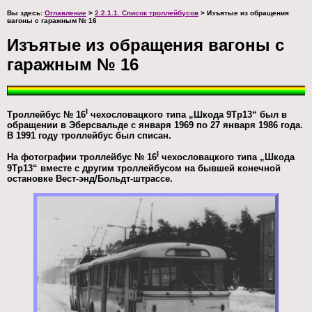
Вы здесь:
Оглавление
>
2.2.1.1. Список троллейбусов
> Изъятые из обращения
вагоны с гаражным № 16
Изъятые из обращения вагоны с
гаражным № 16
I
Троллейбус № 16
чехословацкого типа „Шкода 9Тр13“ был в
обращении в Эберсвальде с января 1969 по 27 января 1986 года.
В 1991 году троллейбус был списан.
I
На фотографии троллейбус № 16
чехословацкого типа „Шкода
9Тр13“ вместе с другим троллейбусом на бывшей конечной
остановке Вест-энд/Больдт-штрассе.