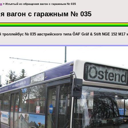
ов
> Изъятый из обращения вагон с гаражным № 035
я вагон с гаражным № 035
троллейбус № 035 австрийского типа ÖAF Gräf & Stift NGE 152 M1