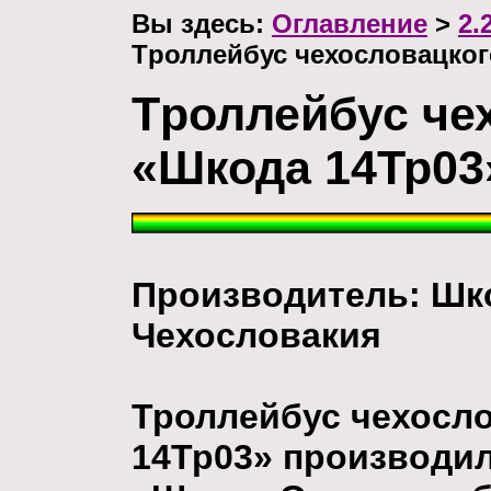
Вы здесь:
Оглавление
>
2.
Tроллейбус чехословацког
Tроллейбус че
«Шкода 14Тр03
Производитель: Шк
Чехословакия
Троллейбус чехосло
14Тр03» производи