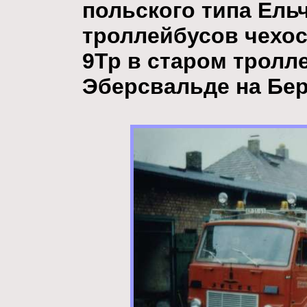
польского типа Ельч
троллейбусов чехо
9Тр в старом тролл
Эберсвальде на Бер